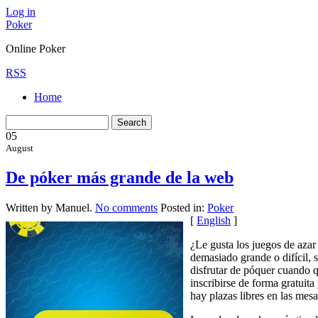
Log in
Poker
Online Poker
RSS
Home
05
August
De póker más grande de la web
Written by Manuel.
No comments
Posted in:
Poker
[
English
]
¿Le gusta los juegos de azar
demasiado grande o difícil, 
disfrutar de póquer cuando 
inscribirse de forma gratuit
hay plazas libres en las mes