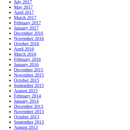
July 2017
May 2017
April 2017
March 2017
February 2017
January 2017
December 2016
November 2016
October 2016
April 2016
March 2016
February 2016
January 2016
December 2015
November 2015
October 2015
September 2015
August 2015
February 2014
January 2014
December 2013
November 2013
October 2013
September 2013
August 2013