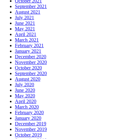
October 2021
September 2021
August 2021
July 2021
June 2021
May 2021
April 2021
March 2021
February 2021
January 2021
December 2020
November 2020
October 2020
September 2020
August 2020
July 2020
June 2020
May 2020
April 2020
March 2020
February 2020
January 2020
December 2019
November 2019
October 2019