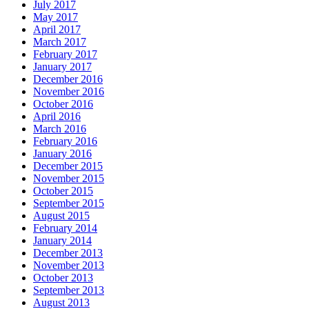
July 2017
May 2017
April 2017
March 2017
February 2017
January 2017
December 2016
November 2016
October 2016
April 2016
March 2016
February 2016
January 2016
December 2015
November 2015
October 2015
September 2015
August 2015
February 2014
January 2014
December 2013
November 2013
October 2013
September 2013
August 2013