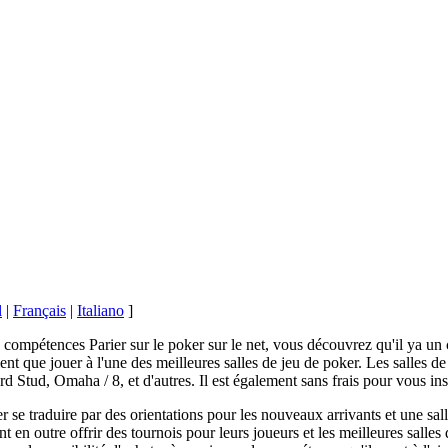
l
|
Français
|
Italiano
]
 compétences Parier sur le poker sur le net, vous découvrez qu'il ya un 
ent que jouer à l'une des meilleures salles de jeu de poker. Les salles d
 Stud, Omaha / 8, et d'autres. Il est également sans frais pour vous ins
r se traduire par des orientations pour les nouveaux arrivants et une sal
ont en outre offrir des tournois pour leurs joueurs et les meilleures salle