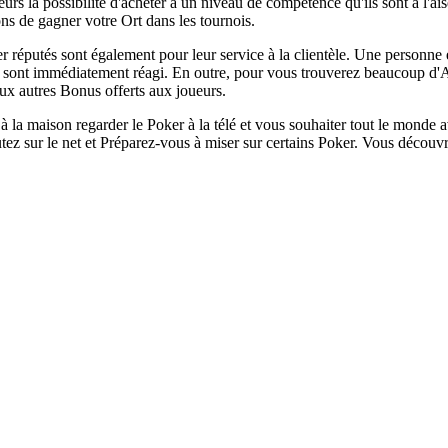
urs la possibilité d'acheter à un niveau de compétence qu'ils sont à l'ai
ns de gagner votre Ort dans les tournois.
r réputés sont également pour leur service à la clientèle. Une personne e
s sont immédiatement réagi. En outre, pour vous trouverez beaucoup d'A
ux autres Bonus offerts aux joueurs.
la maison regarder le Poker à la télé et vous souhaiter tout le monde av
tez sur le net et Préparez-vous à miser sur certains Poker. Vous découvri