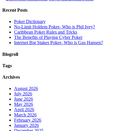
Recent Posts
Poker Dictionary
No-Limit Holdem Poker- Who is Phil Ivey?
Caribbean Poker Rules and Tricks
The Benefits of Playing Cyber Poker
Internet Big Stakes Poker- Who is Gus Hansen?
Blogroll
Tags
Archives
August 2026
July 2026
June 2026
May 2026
April 2026
March 2026
February 2026
January 2026
December 2025