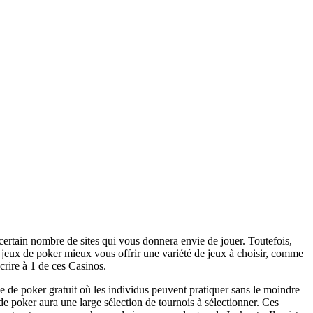
certain nombre de sites qui vous donnera envie de jouer. Toutefois,
e jeux de poker mieux vous offrir une variété de jeux à choisir, comme
crire à 1 de ces Casinos.
le de poker gratuit où les individus peuvent pratiquer sans le moindre
s de poker aura une large sélection de tournois à sélectionner. Ces