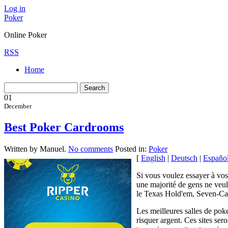
Log in
Poker
Online Poker
RSS
Home
01
December
Best Poker Cardrooms
Written by Manuel.
No comments
Posted in:
Poker
[
English
|
Deutsch
|
Españo
Si vous voulez essayer à vos
une majorité de gens ne veul
le Texas Hold'em, Seven-Card
Les meilleures salles de poke
risquer argent. Ces sites ser