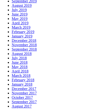
September 2019
August 2019
July 2019
June 2019
May 2019
April 2019
March 2019
February 2019
January 2019
December 2018
November 2018
September 2018
August 2018
July 2018
June 2018
May 2018
April 2018
March 2018
February 2018
January 2018
December 2017
November 2017
October 2017
September 2017
August 2017